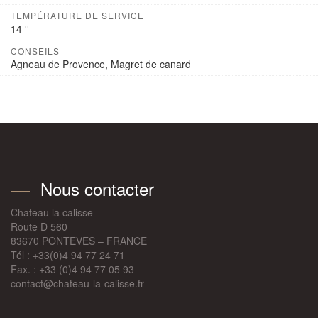
TEMPÉRATURE DE SERVICE
14 °
CONSEILS
Agneau de Provence, Magret de canard
Nous contacter
Chateau la calisse
Route D 560
83670 PONTEVES – FRANCE
Tél : +33(0)4 94 77 24 71
Fax. : +33 (0)4 94 77 05 93
contact@chateau-la-calisse.fr