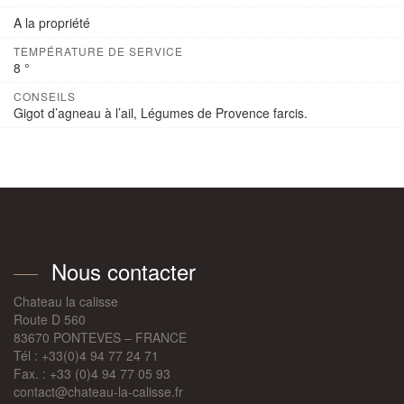
A la propriété
TEMPÉRATURE DE SERVICE
8 °
CONSEILS
Gigot d’agneau à l’ail, Légumes de Provence farcis.
Nous contacter
Chateau la calisse
Route D 560
83670 PONTEVES – FRANCE
Tél : +33(0)4 94 77 24 71
Fax. : +33 (0)4 94 77 05 93
contact@chateau-la-calisse.fr